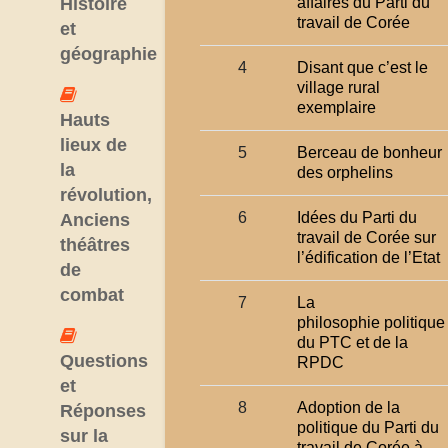
Histoire
affaires du Parti du
travail de Corée
et
géographie
4
Disant que c’est le
village rural
exemplaire
Hauts
lieux de
5
Berceau de bonheur
la
des orphelins
révolution,
6
Idées du Parti du
Anciens
travail de Corée sur
théâtres
l’édification de l’Etat
de
combat
7
La
philosop
hie
politique
du PTC et de la
Questions
RPDC
et
8
Adoption de la
Réponses
politique du Parti du
sur la
travail de Corée à