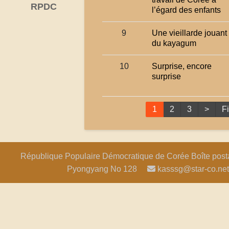
RPDC
l’égard des enfants
9
Une vieillarde jouant
du kayagum
10
Surprise, encore
surprise
1
2
3
>
F
République Populaire Démocratique de Corée Boîte postal
Pyongyang No 128
kasssg@star-co.net